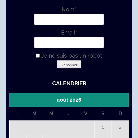
Nom*
Email*
Je ne suis pas un robot
CALENDRIER
août 2026
L
M
M
J
V
S
D
1
2