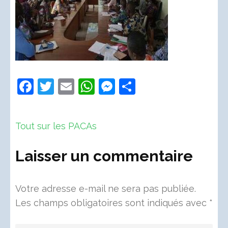
Facebook
Twitter
Email
WhatsApp
Messenger
Partager
Navigation
Tout sur les PACAs
de
l’article
Laisser un commentaire
Votre adresse e-mail ne sera pas publiée.
Les champs obligatoires sont indiqués avec
*