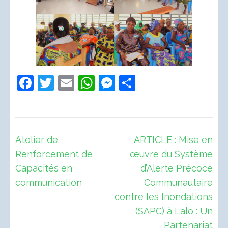
Facebook
Twitter
Email
WhatsApp
Messenger
Partager
Navigation
Atelier de
ARTICLE : Mise en
de
Renforcement de
œuvre du Système
l’article
Capacités en
d’Alerte Précoce
communication
Communautaire
contre les Inondations
(SAPC) à Lalo : Un
Partenariat