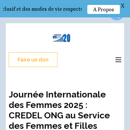
X
et des modes de vie respectueux de l’environnement e
A Propos
Aller
au
CREDEL
Recherche – Action –
contenu
Développement
(Pressez
Entrée)
Faire un don
Journée Internationale
des Femmes 2025 :
CREDEL ONG au Service
des Femmes et Filles