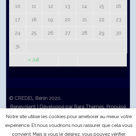
10
11
12
13
14
15
16
17
18
19
20
21
22
23
24
25
26
27
28
29
30
31
« Juil
© CREDEL Bénin 2020.
Benevolent | Développé par
Rara Themes
. Propulsé
par
WordPress
.
Notre site utilise les cookies pour améliorer au mieux votre
expérience. Et nous voudrions nous rassurer que cela vous
convient. Mais si vous le désirez, vous pouvez vérifier.