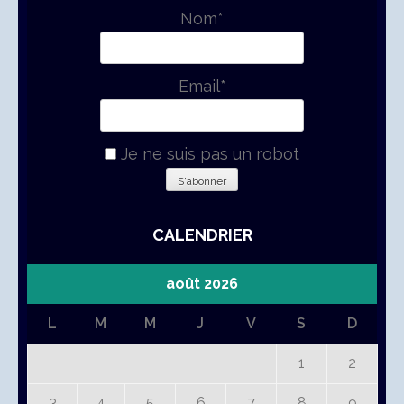
Nom*
Email*
Je ne suis pas un robot
CALENDRIER
août 2026
L
M
M
J
V
S
D
1
2
3
4
5
6
7
8
9