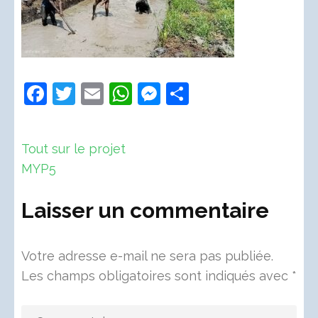
Facebook
Twitter
Email
WhatsApp
Messenger
Partager
Navigation
Tout sur le projet
de
MYP5
l’article
Laisser un commentaire
Votre adresse e-mail ne sera pas publiée.
Les champs obligatoires sont indiqués avec
*