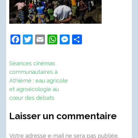
Facebook
Twitter
Email
WhatsApp
Messenger
Partager
Navigation
Séances cinémas
de
communautaires à
l’article
Athiémé : eau agricole
et agroécologie au
cœur des débats
Laisser un commentaire
Votre adresse e-mail ne sera pas publiée.