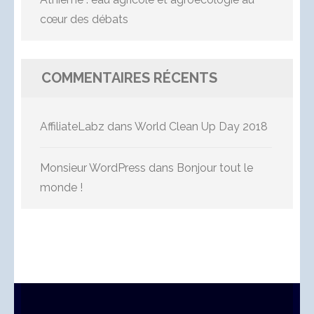
cœur des débats
COMMENTAIRES RÉCENTS
AffiliateLabz
dans
World Clean Up Day 2018
Monsieur WordPress
dans
Bonjour tout le
monde !