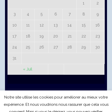
1
2
3
4
5
6
7
8
9
10
11
12
13
14
15
16
17
18
19
20
21
22
23
24
25
26
27
28
29
30
31
« Juil
Notre site utilise les cookies pour améliorer au mieux votre
© CREDEL Bénin 2020.
expérience. Et nous voudrions nous rassurer que cela vous
Benevolent | Développé par
Rara Themes
. Propulsé
convient. Mais si vous le désirez, vous pouvez vérifier.