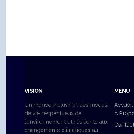
VISION
MENU
Un monde inclusif et des modes
Accueil
de vie respectueux de
A Prop
l’environnement et résilients aux
Contac
changements climatiques au