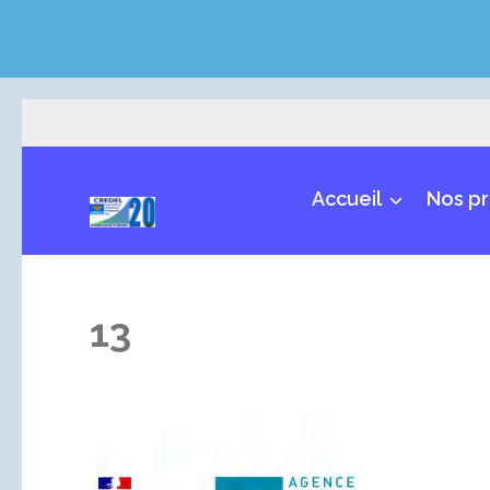
Aller
au
contenu
Accueil
Nos pr
(Pressez
CREDEL
Recherche – Action – Développement
Entrée)
13