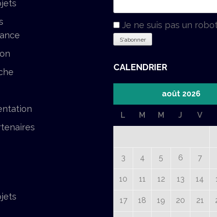
jets
s
Je ne suis pas un robo
tance
ion
CALENDRIER
che
août 2026
ntation
L
M
M
J
V
tenaires
3
4
5
6
7
10
11
12
13
14
jets
17
18
19
20
21