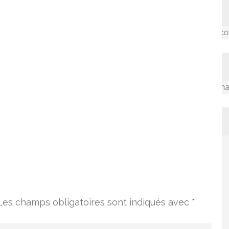
Accompagner les communau
La valorisation des connaissanc
Les champs obligatoires sont indiqués avec
*