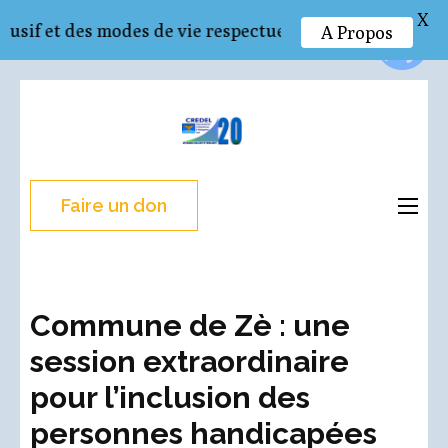
X
A Propos
es modes de vie respectueux de l’environnement et ré
Aller
au
CREDEL
Recherche – Action –
contenu
Développement
(Pressez
Entrée)
Faire un don
Commune de Zè : une
session extraordinaire
pour l’inclusion des
personnes handicapées