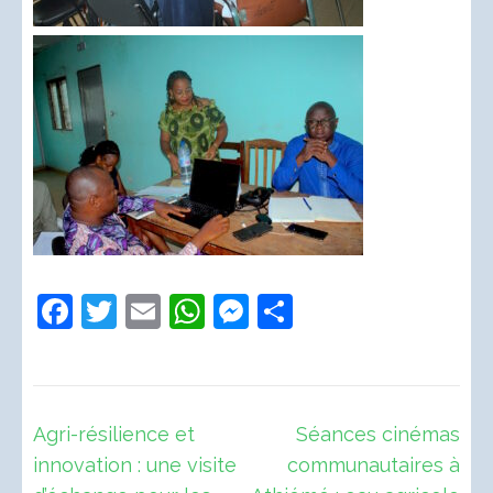
Facebook
Twitter
Email
WhatsApp
Messenger
Partager
Navigation
Agri-résilience et
Séances cinémas
de
innovation : une visite
communautaires à