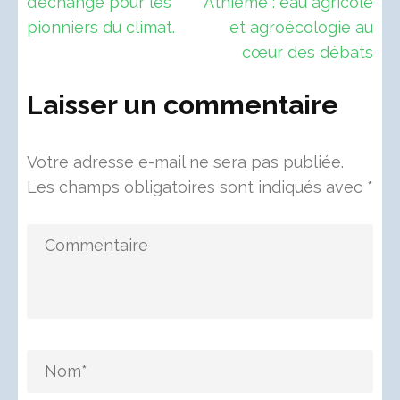
l’article
d’échange pour les
Athiémé : eau agricole
pionniers du climat.
et agroécologie au
cœur des débats
Laisser un commentaire
Votre adresse e-mail ne sera pas publiée.
Les champs obligatoires sont indiqués avec
*