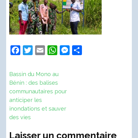
Facebook
Twitter
Email
WhatsApp
Messenger
Partager
Navigation
Bassin du Mono au
de
Bénin : des balises
l’article
communautaires pour
anticiper les
inondations et sauver
des vies
Laisser un commentaire