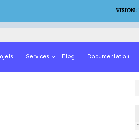
VISION
:
Un mon
ojets
Services
Blog
Documentation
Un monde inclusif et des m