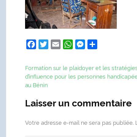
Facebook
Twitter
Email
WhatsApp
Messenger
Partager
Navigation
Formation sur le plaidoyer et les stratégie
de
d’influence pour les personnes handicapé
l’article
au Bénin
Laisser un commentaire
Votre adresse e-mail ne sera pas publiée.