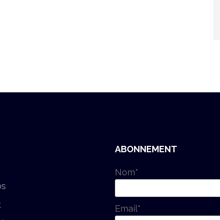
ABONNEMENT
Nom*
os
t
Email*