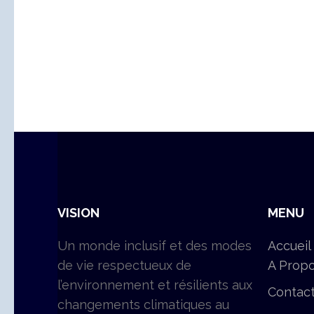
VISION
MENU
Un monde inclusif et des modes
Accueil
de vie respectueux de
A Prop
l’environnement et résilients aux
Contac
changements climatiques au