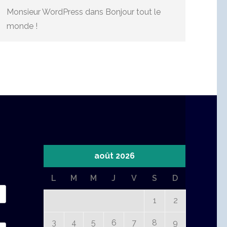
Monsieur WordPress
dans
Bonjour tout le
monde !
août 2026
L
M
M
J
V
S
D
1
2
3
4
5
6
7
8
9