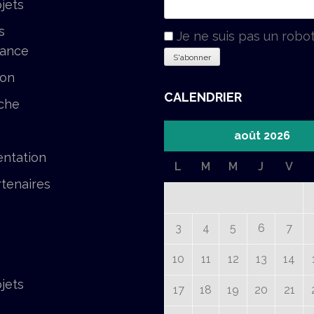
jets
s
Je ne suis pas un robo
tance
ion
CALENDRIER
che
août 2026
ntation
L
M
M
J
V
tenaires
3
4
5
6
7
10
11
12
13
14
jets
17
18
19
20
21