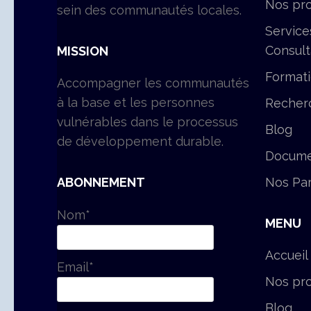
Nos pro
sein des communautés locales.
Service
Consul
MISSION
Format
Accompagner les communautés
à la base et les personnes
Recher
vulnérables dans le processus
Blog
de développement durable.
Docume
Nos Par
ABONNEMENT
Nom*
MENU
Accueil
Email*
Nos pro
Blog