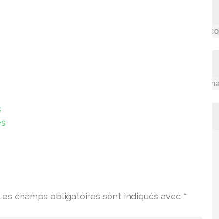
Accompagner les communau
La valorisation des connaissanc
s
es
Les champs obligatoires sont indiqués avec
*