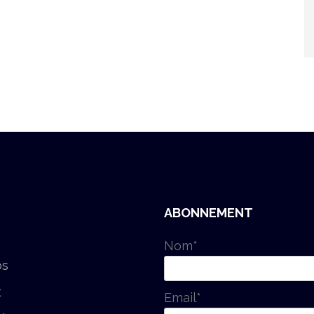
ABONNEMENT
Nom*
os
t
Email*