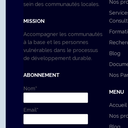
Nos pro
sein des communautés locales.
Service
Consul
MISSION
Format
Accompagner les communautés
à la base et les personnes
Recher
vulnérables dans le processus
Blog
de développement durable.
Docume
Nos Par
ABONNEMENT
Nom*
MENU
Accueil
Email*
Nos pro
Blog