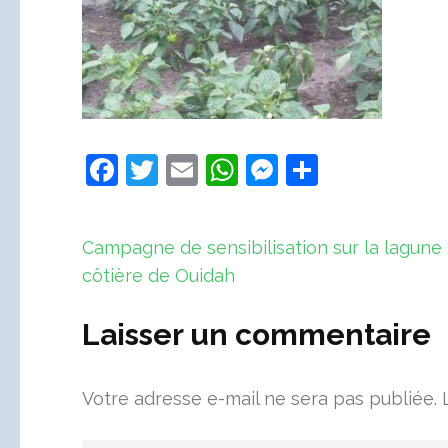
Facebook
Twitter
Email
WhatsApp
Messenger
Partager
Navigation
Campagne de sensibilisation sur la lagune
de
côtière de Ouidah
l’article
Laisser un commentaire
Votre adresse e-mail ne sera pas publiée.