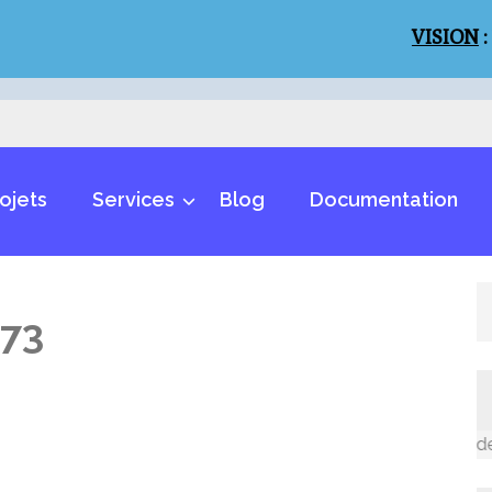
VISION
:
Un mon
ojets
Services
Blog
Documentation
73
Un monde inclusif et des mo