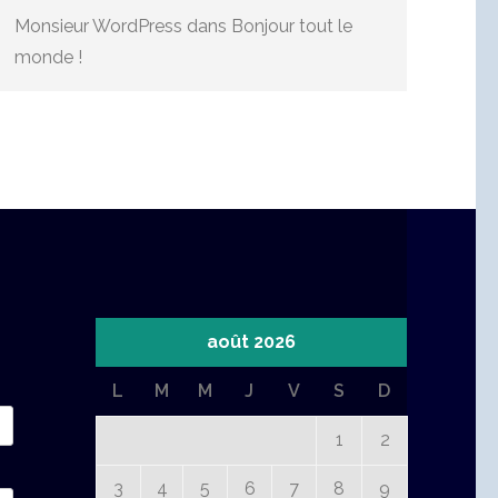
Monsieur WordPress
dans
Bonjour tout le
monde !
août 2026
L
M
M
J
V
S
D
1
2
3
4
5
6
7
8
9