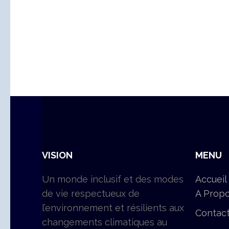
VISION
MENU
Un monde inclusif et des modes
Accueil
de vie respectueux de
A Prop
l’environnement et résilients aux
Contac
changements climatiques au