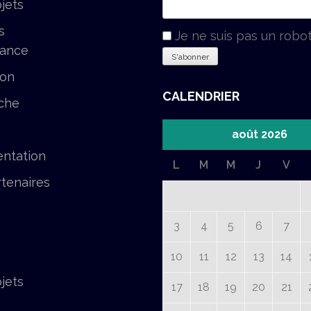
jets
s
Je ne suis pas un robo
tance
ion
CALENDRIER
che
août 2026
ntation
L
M
M
J
V
tenaires
3
4
5
6
7
10
11
12
13
14
jets
17
18
19
20
21