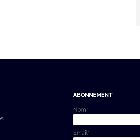
ABONNEMENT
Nom*
os
t
Email*