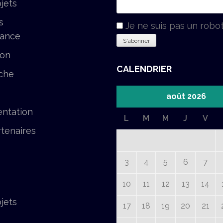
jets
s
Je ne suis pas un robo
tance
ion
CALENDRIER
che
août 2026
ntation
L
M
M
J
V
tenaires
3
4
5
6
7
10
11
12
13
14
jets
17
18
19
20
21