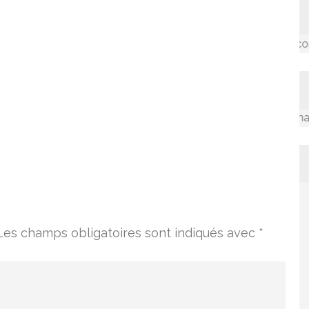
Accompagner les communau
La valorisation des connaissanc
Les champs obligatoires sont indiqués avec
*