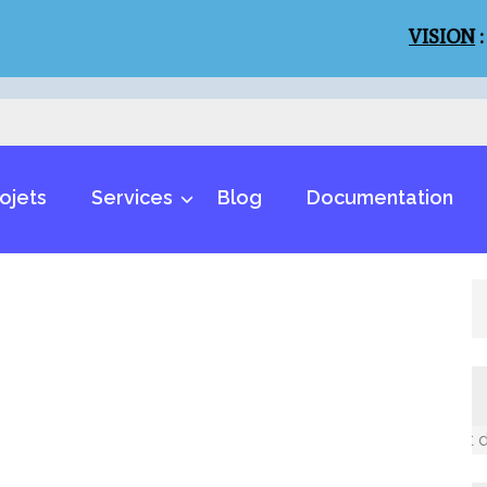
VISION
:
Un mon
ojets
Services
Blog
Documentation
Un monde inclusif et des m