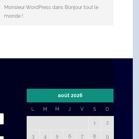
Monsieur WordPress
dans
Bonjour tout le
monde !
août 2026
L
M
M
J
V
S
D
1
2
3
4
5
6
7
8
9