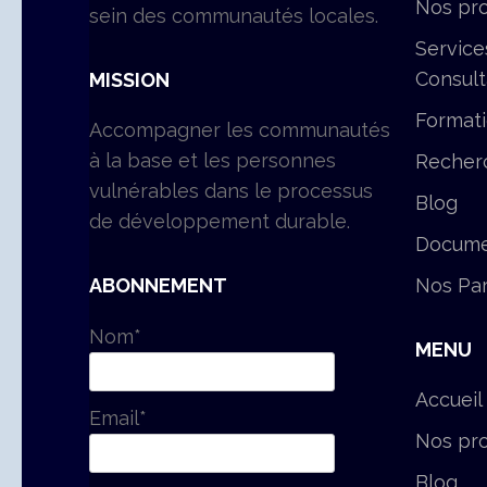
Nos pro
sein des communautés locales.
Service
Consul
MISSION
Format
Accompagner les communautés
à la base et les personnes
Recher
vulnérables dans le processus
Blog
de développement durable.
Docume
Nos Par
ABONNEMENT
Nom*
MENU
Accueil
Email*
Nos pro
Blog