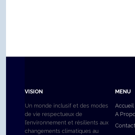
VISION
MENU
Un monde inclusif et des modes
Accueil
de vie respectueux de
A Prop
l’environnement et résilients aux
Contac
changements climatiques au