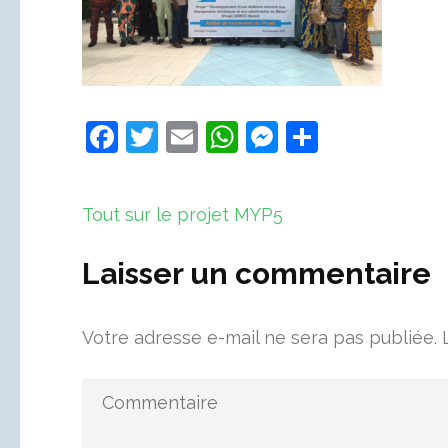
Facebook
Twitter
Email
WhatsApp
Messenger
Partager
Navigation
Tout sur le projet MYP5
de
l’article
Laisser un commentaire
Votre adresse e-mail ne sera pas publiée.