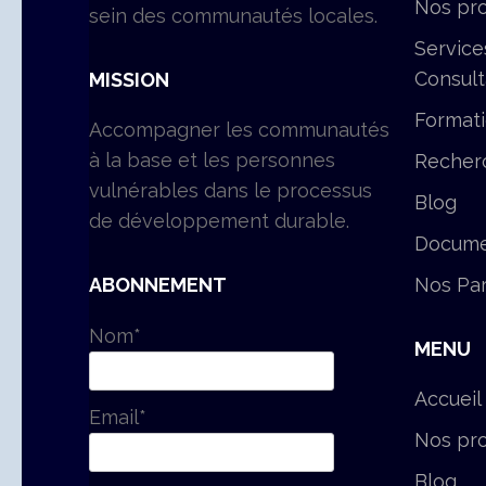
Nos pro
sein des communautés locales.
Service
Consul
MISSION
Format
Accompagner les communautés
à la base et les personnes
Recher
vulnérables dans le processus
Blog
de développement durable.
Docume
Nos Par
ABONNEMENT
Nom*
MENU
Accueil
Email*
Nos pro
Blog