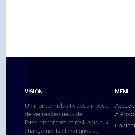
VISION
MENU
Un monde inclusif et des modes
Accueil
de vie respectueux de
A Prop
l’environnement et résilients aux
Contac
changements climatiques au