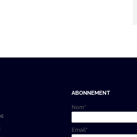
ABONNEMENT
Nom*
os
t
Email*