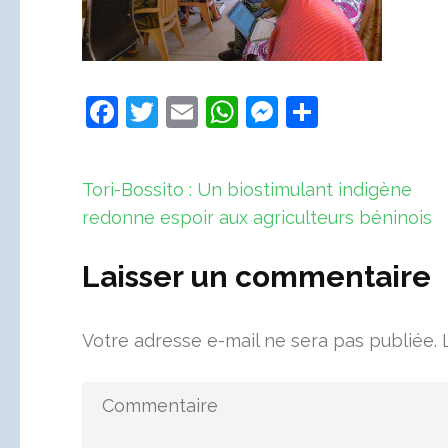
Facebook
Twitter
Email
WhatsApp
Messenger
Partager
Navigation
Tori-Bossito : Un biostimulant indigène
de
redonne espoir aux agriculteurs béninois
l’article
Laisser un commentaire
Votre adresse e-mail ne sera pas publiée.