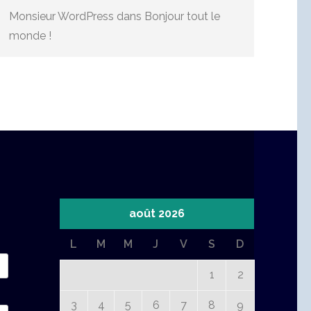
Monsieur WordPress
dans
Bonjour tout le
monde !
août 2026
L
M
M
J
V
S
D
1
2
3
4
5
6
7
8
9