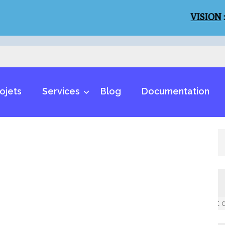
VISION
:
Un mo
ojets
Services
Blog
Documentation
Un monde inclusif et des m