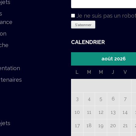
jets
s
Je ne suis pas un robo
tance
ion
CALENDRIER
che
août 2026
ntation
L
M
M
J
V
tenaires
3
4
5
6
7
10
11
12
13
14
jets
17
18
19
20
21