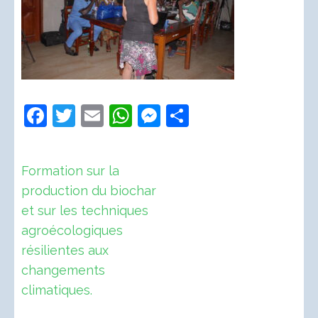
Facebook
Twitter
Email
WhatsApp
Messenger
Partager
Navigation
Formation sur la
de
production du biochar
l’article
et sur les techniques
agroécologiques
résilientes aux
changements
climatiques.