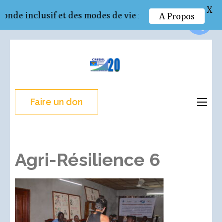
X
 inclusif et des modes de vie respectueux de l’envir
A Propos
Aller
au
CREDEL
Recherche – Action –
contenu
Développement
(Pressez
Entrée)
Faire un don
Agri-Résilience 6