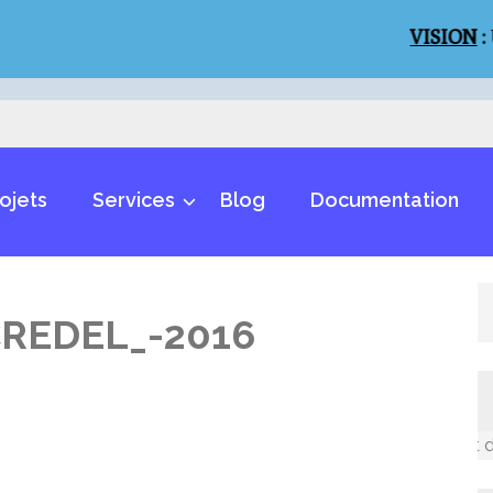
VISION
:
Un mon
ojets
Services
Blog
Documentation
_CREDEL_-2016
Un monde inclusif et des m