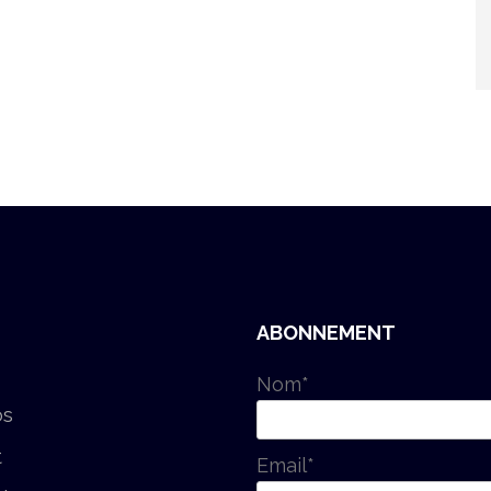
ABONNEMENT
Nom*
os
t
Email*