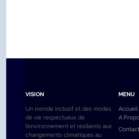
VISION
MENU
Un monde inclusif et des modes
Accueil
de vie respectueux de
A Prop
l’environnement et résilients aux
Contac
changements climatiques au