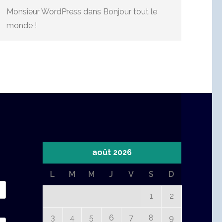
Monsieur WordPress
dans
Bonjour tout le
monde !
août 2026
L
M
M
J
V
S
D
1
2
3
4
5
6
7
8
9