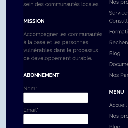
Nos pro
sein des communautés locales.
Service
Consul
MISSION
Format
Accompagner les communautés
à la base et les personnes
Recher
vulnérables dans le processus
Blog
de développement durable.
Docume
Nos Par
ABONNEMENT
Nom*
MENU
Accueil
Email*
Nos pro
Blog