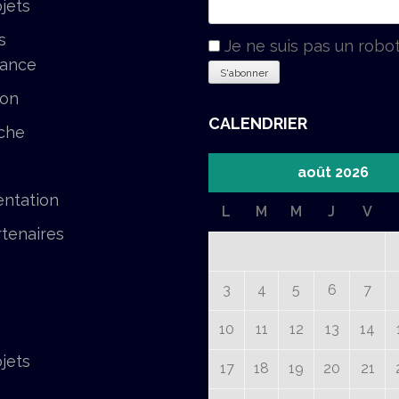
jets
s
Je ne suis pas un robo
tance
ion
CALENDRIER
che
août 2026
ntation
L
M
M
J
V
tenaires
3
4
5
6
7
10
11
12
13
14
jets
17
18
19
20
21