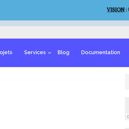
VISION
:
Un mon
ojets
Services
Blog
Documentation
Un monde inclusif et des m