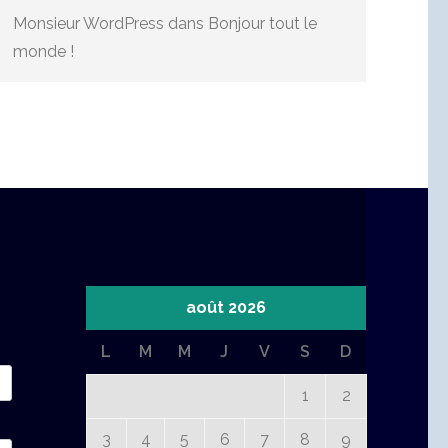
Monsieur WordPress
dans
Bonjour tout le
monde !
août 2026
L
M
M
J
V
S
D
1
2
3
4
5
6
7
8
9