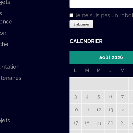
jets
s
Je ne suis pas un robo
tance
ion
CALENDRIER
che
août 2026
ntation
L
M
M
J
V
tenaires
3
4
5
6
7
10
11
12
13
14
jets
17
18
19
20
21