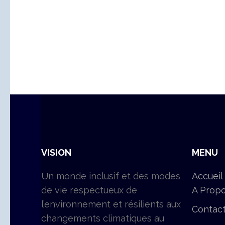
VISION
MENU
Un monde inclusif et des modes
Accueil
de vie respectueux de
A Prop
l’environnement et résilients aux
Contac
changements climatiques au