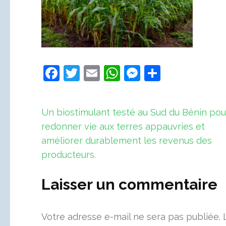
Facebook
Twitter
Email
WhatsApp
Messenger
Partager
Navigation
Un biostimulant testé au Sud du Bénin pou
de
redonner vie aux terres appauvries et
l’article
améliorer durablement les revenus des
producteurs.
Laisser un commentaire
Votre adresse e-mail ne sera pas publiée.