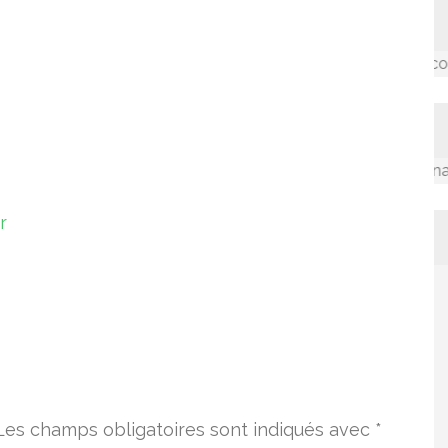
Accompagner les communau
La valorisation des connaissanc
r
Les champs obligatoires sont indiqués avec
*