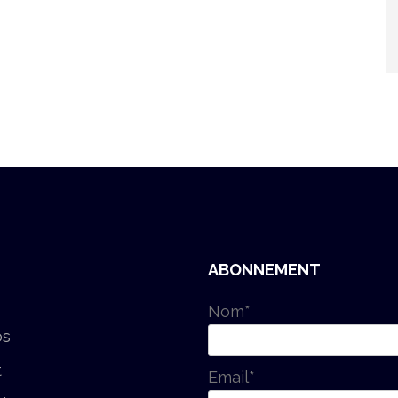
ABONNEMENT
Nom*
os
t
Email*