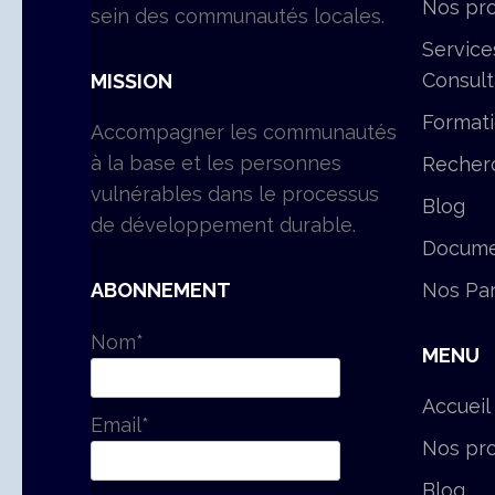
Nos pro
sein des communautés locales.
Service
Consul
MISSION
Format
Accompagner les communautés
à la base et les personnes
Recher
vulnérables dans le processus
Blog
de développement durable.
Docume
Nos Par
ABONNEMENT
Nom*
MENU
Accueil
Email*
Nos pro
Blog