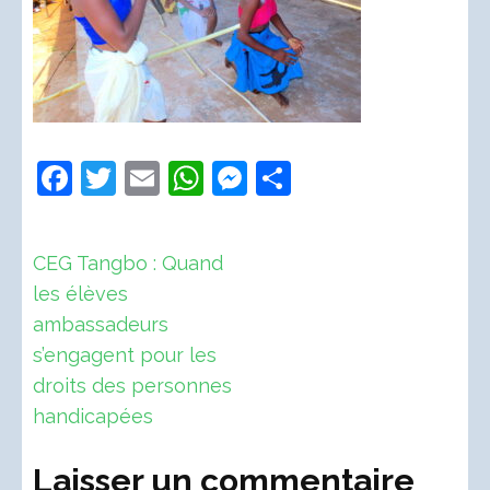
Facebook
Twitter
Email
WhatsApp
Messenger
Partager
Navigation
CEG Tangbo : Quand
de
les élèves
l’article
ambassadeurs
s’engagent pour les
droits des personnes
handicapées
Laisser un commentaire