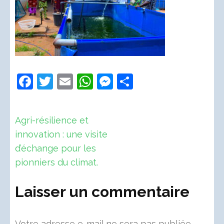
Facebook
Twitter
Email
WhatsApp
Messenger
Partager
Navigation
Agri-résilience et
de
innovation : une visite
l’article
d’échange pour les
pionniers du climat.
Laisser un commentaire
Votre adresse e-mail ne sera pas publiée.