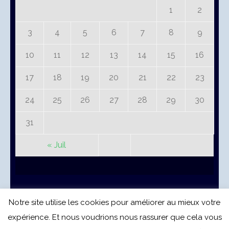
1
2
3
4
5
6
7
8
9
10
11
12
13
14
15
16
17
18
19
20
21
22
23
24
25
26
27
28
29
30
31
« Juil
Notre site utilise les cookies pour améliorer au mieux votre
© CREDEL Bénin 2020.
expérience. Et nous voudrions nous rassurer que cela vous
Benevolent | Développé par
Rara Themes
. Propulsé