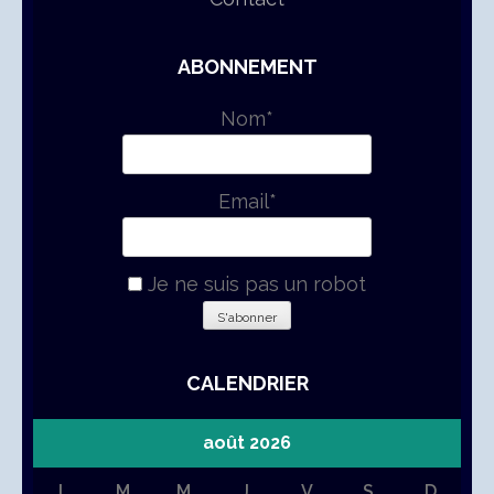
ABONNEMENT
Nom*
Email*
Je ne suis pas un robot
CALENDRIER
août 2026
L
M
M
J
V
S
D