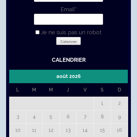
Email*
Je ne suis pas un robot
CALENDRIER
août 2026
L
M
M
J
V
S
D
1
2
3
4
5
6
7
8
9
10
11
12
13
14
15
16