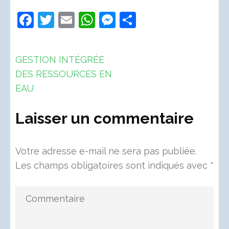
Facebook
Twitter
Email
WhatsApp
Messenger
Partager
Navigation
GESTION INTÉGRÉE
de
DES RESSOURCES EN
l’article
EAU
Laisser un commentaire
Votre adresse e-mail ne sera pas publiée.
Les champs obligatoires sont indiqués avec
*