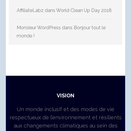
AffiliateLabz
dans
World Clean Up Day 2018
Monsieur WordPress
dans
Bonjour tout le
monde !
VISION
Un monde inclusif et des modes de vie
respectueux de l’environnement et résilients
aux changements climatiques au sein des